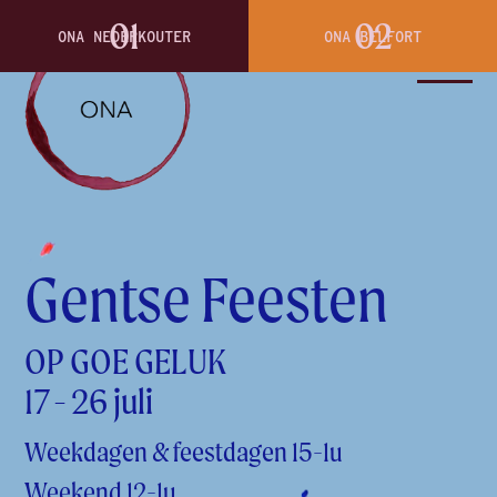
01
02
ONA NEDERKOUTER
ONA BELFORT
Gentse Feesten
OP GOE GELUK
17 - 26 juli
Weekdagen & feestdagen 15-1u
Weekend 12-1u